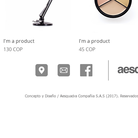
Vista rápida
Vista rápida
I'm a product
I'm a product
Precio
Precio
130 COP
45 COP
Concepto y Diseño / Aesquadra Compañia S.A.S (2017). Reservados to