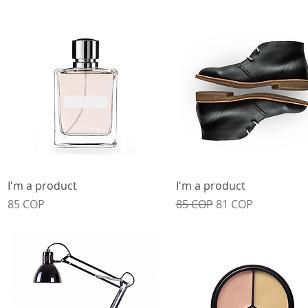
Vista rápida
Vista rápida
I'm a product
I'm a product
Precio
Precio
Precio de oferta
85 COP
85 COP
81 COP