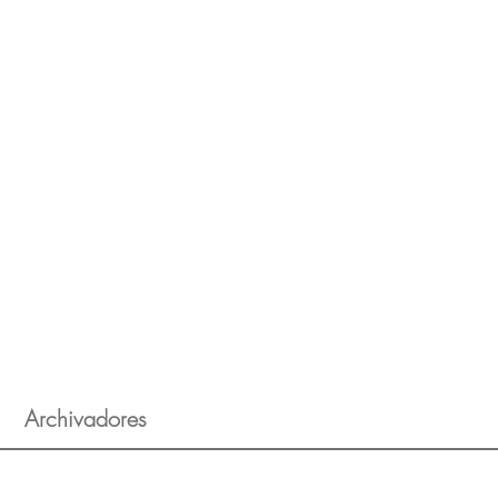
Cajonera Puff Estandar
Caj
Archivadores
Archivador Horizontal 2A
Arc